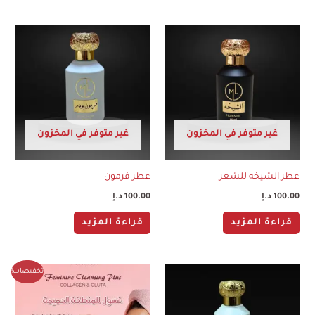
غير متوفر في المخزون
غير متوفر في المخزون
عطر الشيخه للشعر
عطر فرمون
100.00
د.إ
100.00
د.إ
قراءة المزيد
قراءة المزيد
السعر
السعر
تخفيضات!
الأصلي
الحالي
هو:
هو:
120.00 د.إ.
100.00 د.إ.