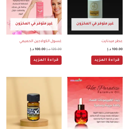
غير متوفر في المخزون
غير متوفر في المخزون
عطر ميدنايت
غسول الكولاجين الحميمي
100.00
د.إ
120.00
د.إ
100.00
د.إ
قراءة المزيد
قراءة المزيد