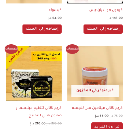
فرمون هوت باراديس
كبسوله
156.00
د.إ
64.00
د.إ
إضافة إلى السلة
إضافة إلى السلة
السعر
السعر
السعر
السعر
تخفيضات!
تخفيضات!
الأصلي
الحالي
الأصلي
الحالي
هو:
هو:
هو:
هو:
75.00 د.إ.
65.00 د.إ.
270.00 د.إ.
210.00 د.إ.
غير متوفر في المخزون
كريم ناتالي فيتامين سي للجسم
كريم ناتالي لتفتيح ميلاسما و
صابون ناتالي للتفتيح
75.00
د.إ
65.00
د.إ
270.00
د.إ
210.00
د.إ
قراءة المزيد