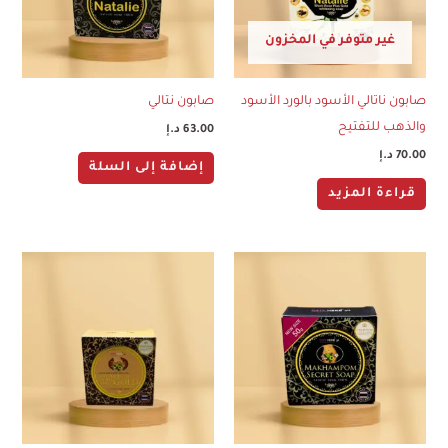
غير متوفر في المخزون
صابون ناتالي الأسود بالورد الأسود
صابون نتالي
والذهب للتفتيح
63.00
د.إ
70.00
د.إ
إضافة إلى السلة
قراءة المزيد