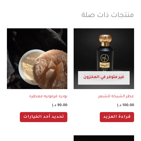
منتجات ذات صلة
هناك
العديد
من
الأشكال
المختلفة
لهذا
غير متوفر في المخزون
المنتج.
يمكن
عطر الشيخه للشعر
بودره فرمونيه معطره
اختيار
100.00
د.إ
90.00
د.إ
الخيارات
على
قراءة المزيد
تحديد أحد الخيارات
صفحة
المنتج