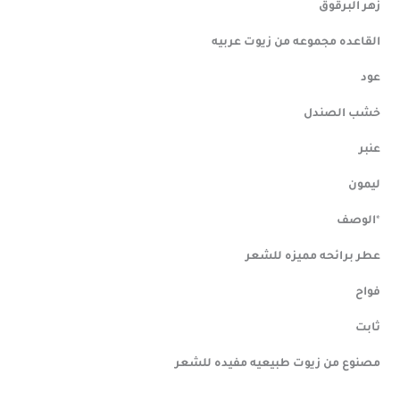
زهر
البرقوق
القاعده
مجموعه
من
زيوت
عربيه
عود
خشب
الصندل
عنبر
ليمون
*
الوصف
عطر
برائحه
مميزه
للشعر
فواح
ثابت
مصنوع
من
زيوت
طبيعيه
مفيده
للشعر