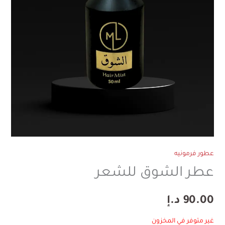
عطور فرمونيه
عطر الشوق للشعر
90.00
د.إ
غير متوفر في المخزون