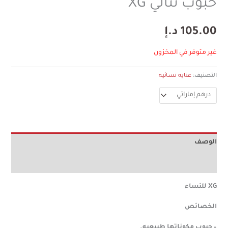
حبوب نتالي XG
105.00
د.إ
غير متوفر في المخزون
التصنيف:
عنايه نسائيه
الوصف
آراء (0)
XG للنساء
الخصائص
– حبوب مكوناتها طبيعيه.