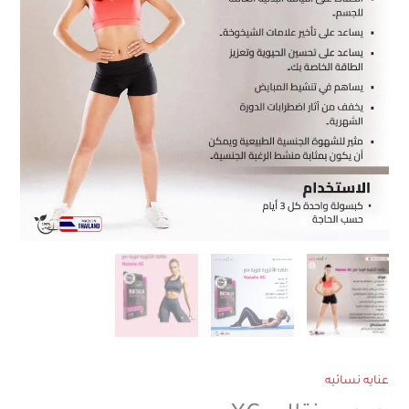
عنايه نسائيه